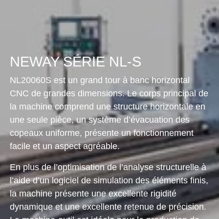
NEWAY SÉRIE NL-S
NL20060S est un grand tour à banc horizontal
CNC de grandes dimensions. Le corps principal de
la machine comprend une structure horizontale en
une seule pièce, un système d’évacuation des
copeaux uniforme, présente un fonctionnement
facile et un aspect agréable.
En plus de l’optimisation de l’analyse structurelle à
l’aide d’un logiciel de simulation des éléments finis,
la machine présente une excellente rigidité
dynamique et une excellente retenue de précision.