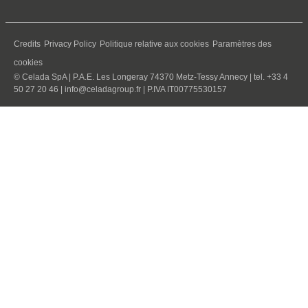
Credits
Privacy Policy
Politique relative aux cookies
Paramètres des
cookies
© Celada SpA | P.A.E. Les Longeray 74370 Metz-Tessy Annecy | tel. +33 4
50 27 20 46 |
info@celadagroup.fr
| P.IVA IT00775530157