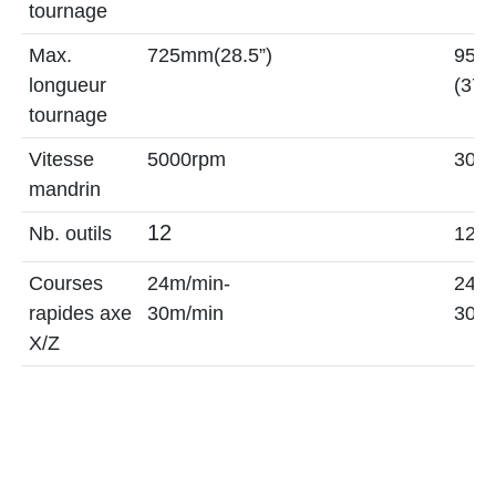
tournage
Max.
725mm(28.5”)
955
longueur
(37.
tournage
Vitesse
5000rpm
30-4
mandrin
12
Nb. outils
12
Courses
24m/min-
24m/
rapides axe
30m/min
30m
X/Z